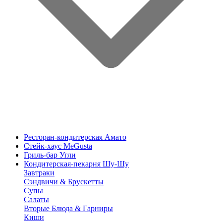
Ресторан-кондитерская Амато
Стейк-хаус MeGusta
Гриль-бар Угли
Кондитерская-пекарня Шу-Шу
Завтраки
Сэндвичи & Брускетты
Супы
Салаты
Вторые Блюда & Гарниры
Киши