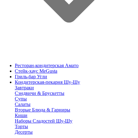
Ресторан-кондитерская Амато
Стейк-хаус MeGusta
Гриль-бар Угли
Кондитерская-пекарня Шу-Шу
Завтраки
Сэндвичи & Брускетты
Супы
Салаты
Вторые Блюда & Гарниры
Киши
Наборы Сладостей Шу-Шу
Торты
Десерты