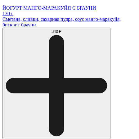
ЙОГУРТ МАНГО-МАРАКУЙЯ С БРАУНИ
130 г
Сметана, сливки, сахарная пудра, соус манго-маракуйя,
бисквит брауни.
340 ₽