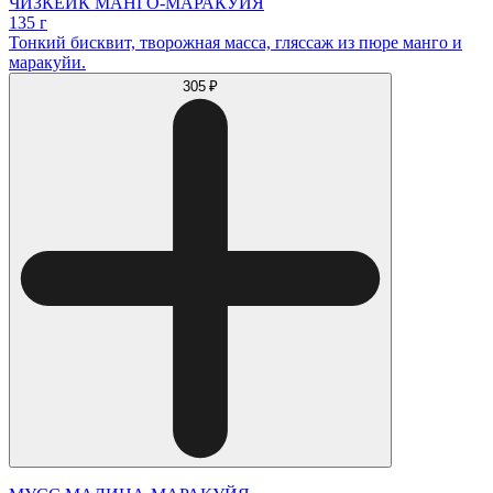
ЧИЗКЕЙК МАНГО-МАРАКУЙЯ
135 г
Тонкий бисквит, творожная масса, гляссаж из пюре манго и
маракуйи.
305 ₽