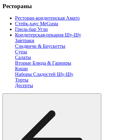
Рестораны
Ресторан-кондитерская Амато
Стейк-хаус MeGusta
Гриль-бар Угли
Кондитерская-пекарня Шу-Шу
Завтраки
Сэндвичи & Брускетты
Супы
Салаты
Вторые Блюда & Гарниры
Киши
Наборы Сладостей Шу-Шу
Торты
Десерты