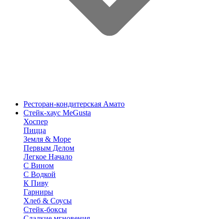
Ресторан-кондитерская Амато
Стейк-хаус MeGusta
Хоспер
Пицца
Земля & Море
Первым Делом
Легкое Начало
С Вином
С Водкой
К Пиву
Гарниры
Хлеб & Соусы
Стейк-боксы
Сладкие мгновения