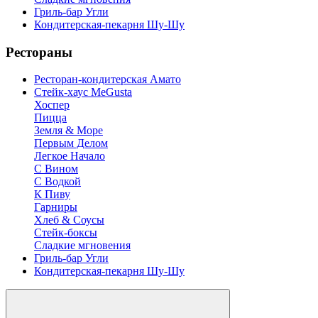
Гриль-бар Угли
Кондитерская-пекарня Шу-Шу
Рестораны
Ресторан-кондитерская Амато
Стейк-хаус MeGusta
Хоспер
Пицца
Земля & Море
Первым Делом
Легкое Начало
С Вином
С Водкой
К Пиву
Гарниры
Хлеб & Соусы
Стейк-боксы
Сладкие мгновения
Гриль-бар Угли
Кондитерская-пекарня Шу-Шу