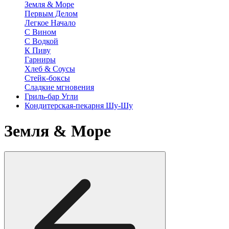
Земля & Море
Первым Делом
Легкое Начало
С Вином
С Водкой
К Пиву
Гарниры
Хлеб & Соусы
Стейк-боксы
Сладкие мгновения
Гриль-бар Угли
Кондитерская-пекарня Шу-Шу
Земля & Море