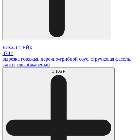
БИФ- СТЕЙК
370 г
вырезка говяжья, перечно-грибной соус, стручковая фасоль,
картофель обжареный
1 105 ₽