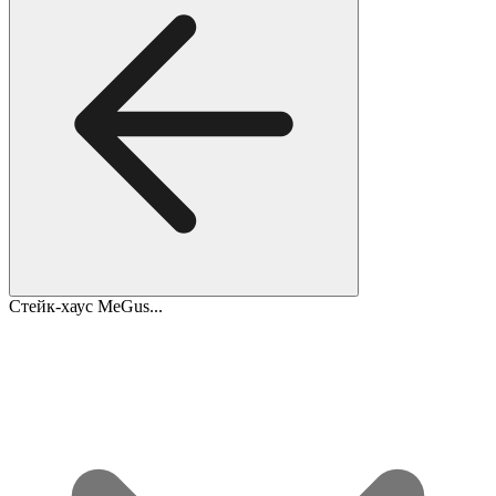
Стейк-хаус MeGus...