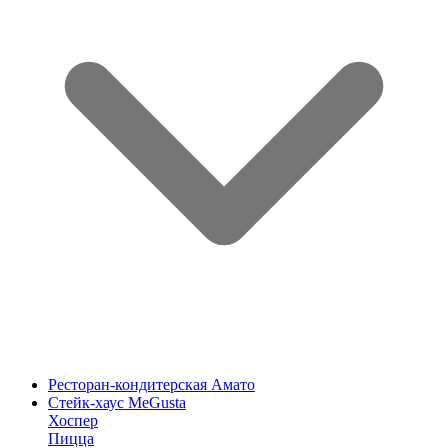
Ресторан-кондитерская Амато
Стейк-хаус MeGusta
Хоспер
Пицца