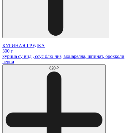
КУРИНАЯ ГРУДКА
300 г
курица су-вид , соус блю-чиз, моцарелла, шпинат, брокколи,
черри
820 ₽