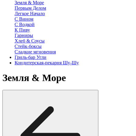
Земля & Море
Первым Делом
Легкое Начало
С Вином
С Водкой
К Пиву
Гарниры
Хлеб & Соусы
Стейк-боксы
Сладкие мгновения
Гриль-бар Угли
Кондитерская-пекарня Шу-Шу
Земля & Море