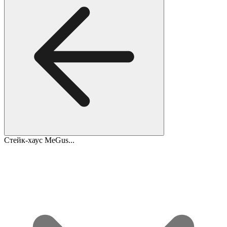
Стейк-хаус MeGus...