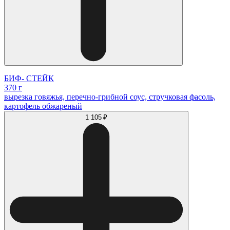
БИФ- СТЕЙК
370 г
вырезка говяжья, перечно-грибной соус, стручковая фасоль,
картофель обжареный
1 105 ₽