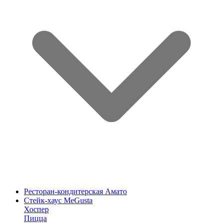
Ресторан-кондитерская Амато
Стейк-хаус MeGusta
Хоспер
Пицца