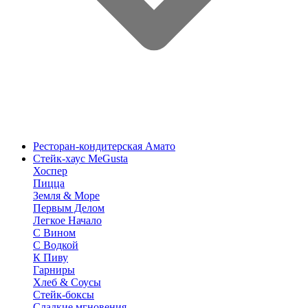
Ресторан-кондитерская Амато
Стейк-хаус MeGusta
Хоспер
Пицца
Земля & Море
Первым Делом
Легкое Начало
С Вином
С Водкой
К Пиву
Гарниры
Хлеб & Соусы
Стейк-боксы
Сладкие мгновения