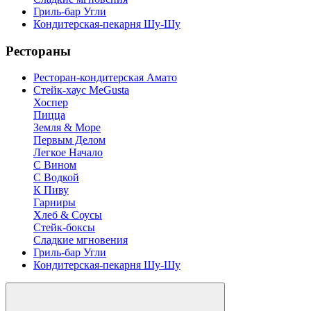
Гриль-бар Угли
Кондитерская-пекарня Шу-Шу
Рестораны
Ресторан-кондитерская Амато
Стейк-хаус MeGusta
Хоспер
Пицца
Земля & Море
Первым Делом
Легкое Начало
С Вином
С Водкой
К Пиву
Гарниры
Хлеб & Соусы
Стейк-боксы
Сладкие мгновения
Гриль-бар Угли
Кондитерская-пекарня Шу-Шу