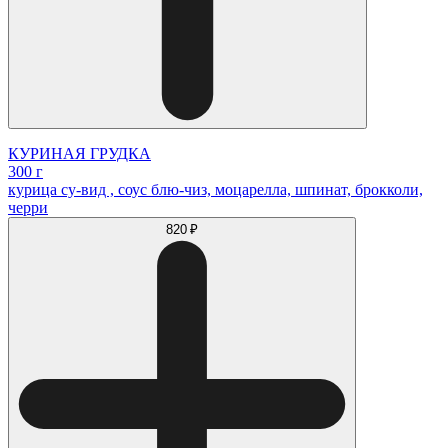
КУРИНАЯ ГРУДКА
300 г
курица су-вид , соус блю-чиз, моцарелла, шпинат, брокколи,
черри
820 ₽