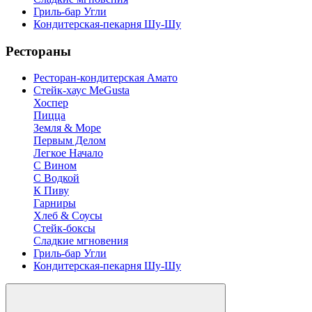
Гриль-бар Угли
Кондитерская-пекарня Шу-Шу
Рестораны
Ресторан-кондитерская Амато
Стейк-хаус MeGusta
Хоспер
Пицца
Земля & Море
Первым Делом
Легкое Начало
С Вином
С Водкой
К Пиву
Гарниры
Хлеб & Соусы
Стейк-боксы
Сладкие мгновения
Гриль-бар Угли
Кондитерская-пекарня Шу-Шу