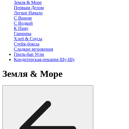
Земля & Море
Первым Делом
Легкое Начало
С Вином
С Водкой
К Пиву
Гарниры
Хлеб & Соусы
Стейк-боксы
Сладкие мгновения
Гриль-бар Угли
Кондитерская-пекарня Шу-Шу
Земля & Море