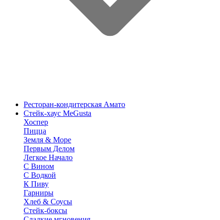
Ресторан-кондитерская Амато
Стейк-хаус MeGusta
Хоспер
Пицца
Земля & Море
Первым Делом
Легкое Начало
С Вином
С Водкой
К Пиву
Гарниры
Хлеб & Соусы
Стейк-боксы
Сладкие мгновения