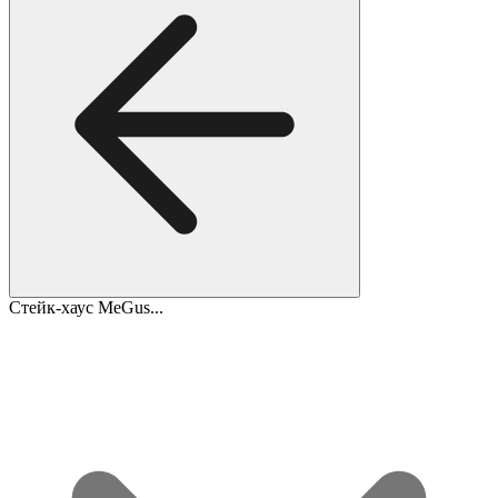
Стейк-хаус MeGus...