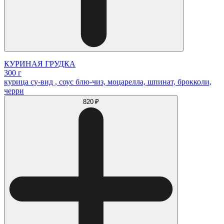
КУРИНАЯ ГРУДКА
300 г
курица су-вид , соус блю-чиз, моцарелла, шпинат, брокколи,
черри
820 ₽