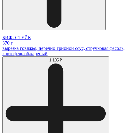
БИФ- СТЕЙК
370 г
вырезка говяжья, перечно-грибной соус, стручковая фасоль,
картофель обжареный
1 105 ₽