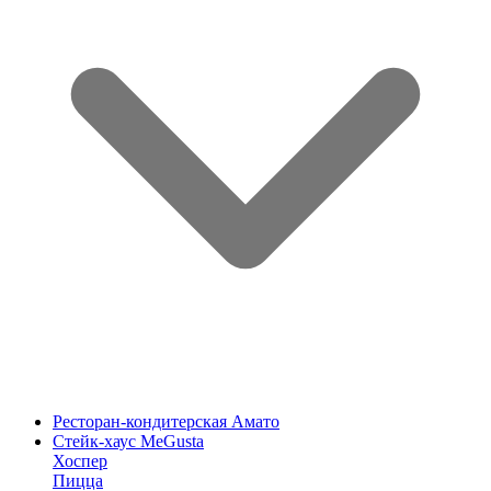
Ресторан-кондитерская Амато
Стейк-хаус MeGusta
Хоспер
Пицца