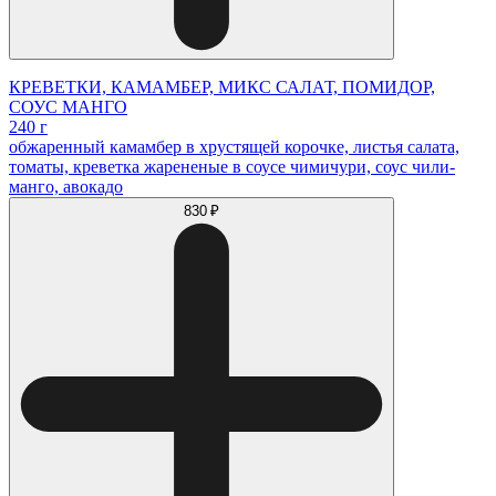
КРЕВЕТКИ, КАМАМБЕР, МИКС САЛАТ, ПОМИДОР,
СОУС МАНГО
240 г
обжаренный камамбер в хрустящей корочке, листья салата,
томаты, креветка жарененые в соусе чимичури, соус чили-
манго, авокадо
830 ₽