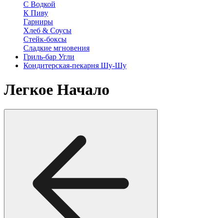
С Водкой
К Пиву
Гарниры
Хлеб & Соусы
Стейк-боксы
Сладкие мгновения
Гриль-бар Угли
Кондитерская-пекарня Шу-Шу
Легкое Начало