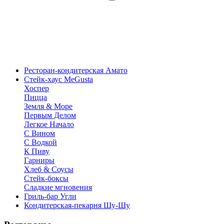
Ресторан-кондитерская Амато
Стейк-хаус MeGusta
Хоспер
Пицца
Земля & Море
Первым Делом
Легкое Начало
С Вином
С Водкой
К Пиву
Гарниры
Хлеб & Соусы
Стейк-боксы
Сладкие мгновения
Гриль-бар Угли
Кондитерская-пекарня Шу-Шу