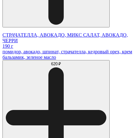
СТРАЧАТЕЛЛА, АВОКАДО, МИКС САЛАТ, АВОКАДО,
ЧЕРРИ
190 г
помидор, авокадо, шпинат, страчателла, кедровый орех, крем
бальзамик, зеленое масло
620 ₽