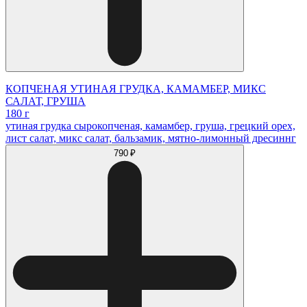
КОПЧЕНАЯ УТИНАЯ ГРУДКА, КАМАМБЕР, МИКС
САЛАТ, ГРУША
180 г
утиная грудка сырокопченая, камамбер, груша, грецкий орех,
лист салат, микс салат, бальзамик, мятно-лимонный дресиннг
790 ₽