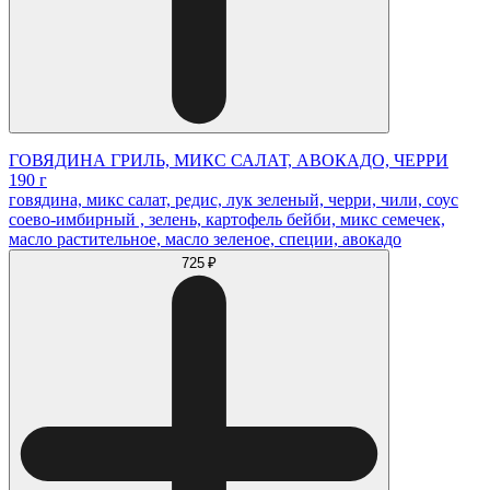
ГОВЯДИНА ГРИЛЬ, МИКС САЛАТ, АВОКАДО, ЧЕРРИ
190 г
говядина, микс салат, редис, лук зеленый, черри, чили, соус
соево-имбирный , зелень, картофель бейби, микс семечек,
масло растительное, масло зеленое, специи, авокадо
725 ₽