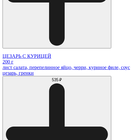
ЦЕЗАРЬ С КУРИЦЕЙ
200 г
лист салата, перепелинное яйцо, черри, куриное филе, соус
цезарь, гренки
535 ₽