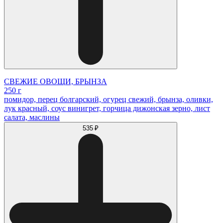
СВЕЖИЕ ОВОЩИ, БРЫНЗА
250 г
помидор, перец болгарский, огурец свежий, брынза, оливки,
лук красный, соус винигрет, горчица дижонская зерно, лист
салата, маслины
535 ₽