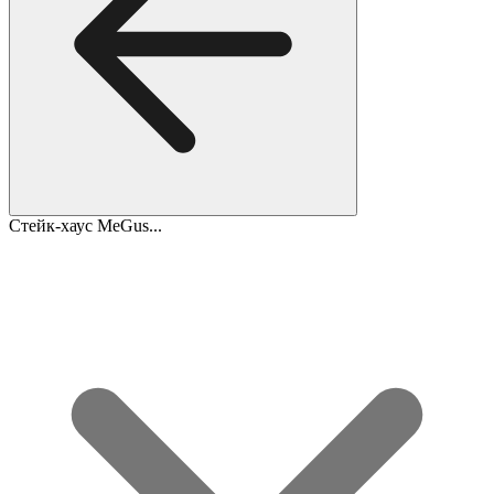
Стейк-хаус MeGus...