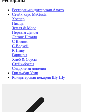
Рестораны
Ресторан-кондитерская Амато
Стейк-хаус MeGusta
Хоспер
Пицца
Земля & Море
Первым Делом
Легкое Начало
С Вином
С Водкой
К Пиву
Гарниры
Хлеб & Соусы
Стейк-боксы
Сладкие мгновения
Гриль-бар Угли
Кондитерская-пекарня Шу-Шу