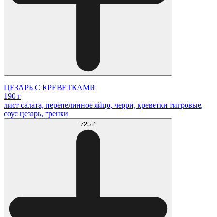
ЦЕЗАРЬ С КРЕВЕТКАМИ
190 г
лист салата, перепелинное яйцо, черри, креветки тигровые,
соус цезарь, гренки
725 ₽