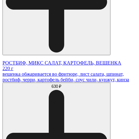
РОСТБИФ, МИКС САЛАТ, КАРТОФЕЛЬ, ВЕШЕНКА
220 г
вешенка обжаривается во фритюре, лист салата, шпинат,
ростбиф, черри, картофель бейби, соус чили, кунжут, кинза
630 ₽