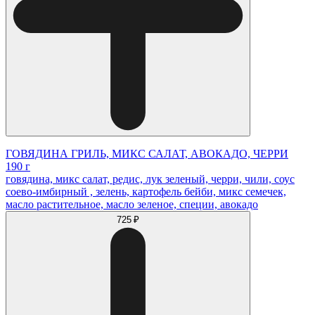
ГОВЯДИНА ГРИЛЬ, МИКС САЛАТ, АВОКАДО, ЧЕРРИ
190 г
говядина, микс салат, редис, лук зеленый, черри, чили, соус
соево-имбирный , зелень, картофель бейби, микс семечек,
масло растительное, масло зеленое, специи, авокадо
725 ₽