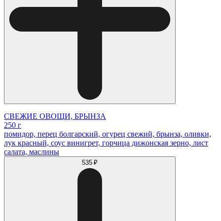
СВЕЖИЕ ОВОЩИ, БРЫНЗА
250 г
помидор, перец болгарский, огурец свежий, брынза, оливки,
лук красный, соус винигрет, горчица дижонская зерно, лист
салата, маслины
535 ₽