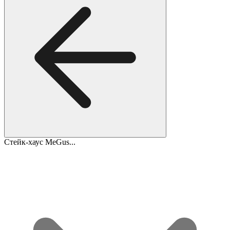
Стейк-хаус MeGus...