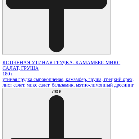
КОПЧЕНАЯ УТИНАЯ ГРУДКА, КАМАМБЕР, МИКС
САЛАТ, ГРУША
180 г
утиная грудка сырокопченая, камамбер, груша, грецкий орех,
лист салат, микс салат, бальзамик, мятно-лимонный дресиннг
790 ₽