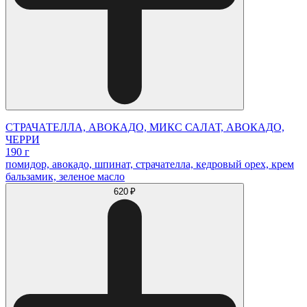
СТРАЧАТЕЛЛА, АВОКАДО, МИКС САЛАТ, АВОКАДО,
ЧЕРРИ
190 г
помидор, авокадо, шпинат, страчателла, кедровый орех, крем
бальзамик, зеленое масло
620 ₽