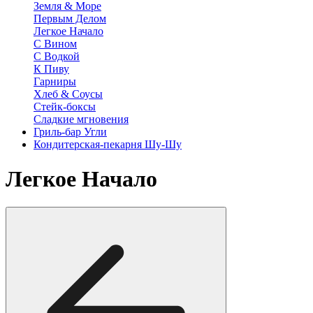
Земля & Море
Первым Делом
Легкое Начало
С Вином
С Водкой
К Пиву
Гарниры
Хлеб & Соусы
Стейк-боксы
Сладкие мгновения
Гриль-бар Угли
Кондитерская-пекарня Шу-Шу
Легкое Начало