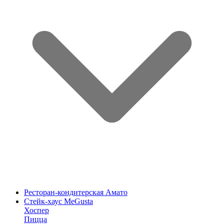
Ресторан-кондитерская Амато
Стейк-хаус MeGusta
Хоспер
Пицца