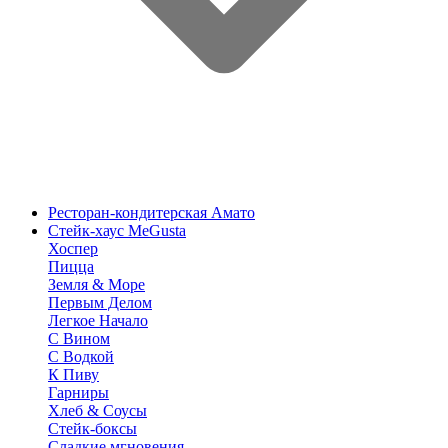
Ресторан-кондитерская Амато
Стейк-хаус MeGusta
Хоспер
Пицца
Земля & Море
Первым Делом
Легкое Начало
С Вином
С Водкой
К Пиву
Гарниры
Хлеб & Соусы
Стейк-боксы
Сладкие мгновения