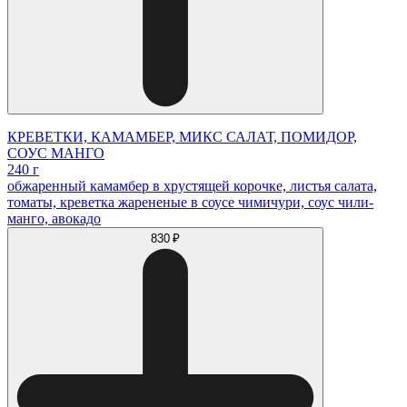
КРЕВЕТКИ, КАМАМБЕР, МИКС САЛАТ, ПОМИДОР,
СОУС МАНГО
240 г
обжаренный камамбер в хрустящей корочке, листья салата,
томаты, креветка жарененые в соусе чимичури, соус чили-
манго, авокадо
830 ₽