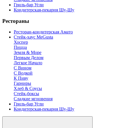
Гриль-бар Угли
Кондитерская-пекарня Шу-Шу
Рестораны
Ресторан-кондитерская Амато
Стейк-хаус MeGusta
Хоспер
Пицца
Земля & Море
Первым Делом
Легкое Начало
С Вином
С Водкой
К Пиву
Гарниры
Хлеб & Соусы
Стейк-боксы
Сладкие мгновения
Гриль-бар Угли
Кондитерская-пекарня Шу-Шу