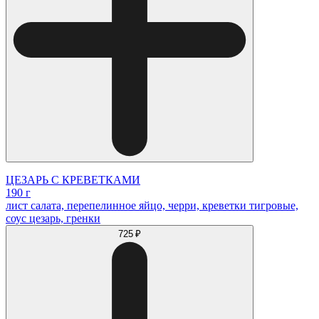
ЦЕЗАРЬ С КРЕВЕТКАМИ
190 г
лист салата, перепелинное яйцо, черри, креветки тигровые,
соус цезарь, гренки
725 ₽