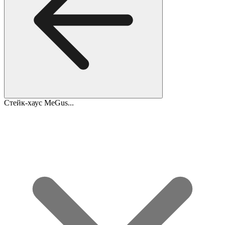
Стейк-хаус MeGus...