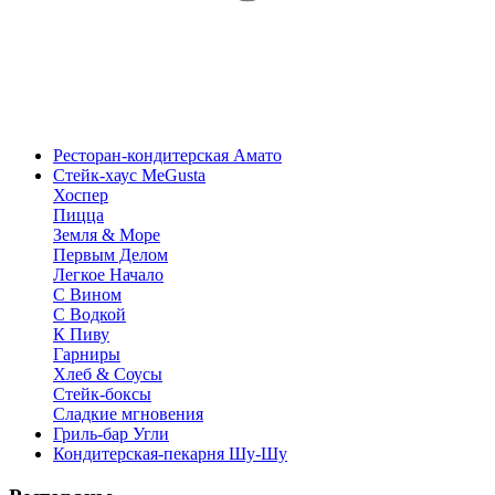
Ресторан-кондитерская Амато
Стейк-хаус MeGusta
Хоспер
Пицца
Земля & Море
Первым Делом
Легкое Начало
С Вином
С Водкой
К Пиву
Гарниры
Хлеб & Соусы
Стейк-боксы
Сладкие мгновения
Гриль-бар Угли
Кондитерская-пекарня Шу-Шу