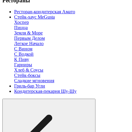
Рестораны
Ресторан-кондитерская Амато
Стейк-хаус MeGusta
Хоспер
Пицца
Земля & Море
Первым Делом
Легкое Начало
С Вином
С Водкой
К Пиву
Гарниры
Хлеб & Соусы
Стейк-боксы
Сладкие мгновения
Гриль-бар Угли
Кондитерская-пекарня Шу-Шу