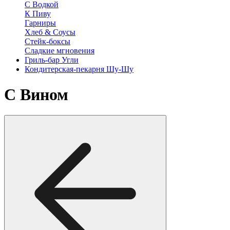
С Водкой
К Пиву
Гарниры
Хлеб & Соусы
Стейк-боксы
Сладкие мгновения
Гриль-бар Угли
Кондитерская-пекарня Шу-Шу
С Вином