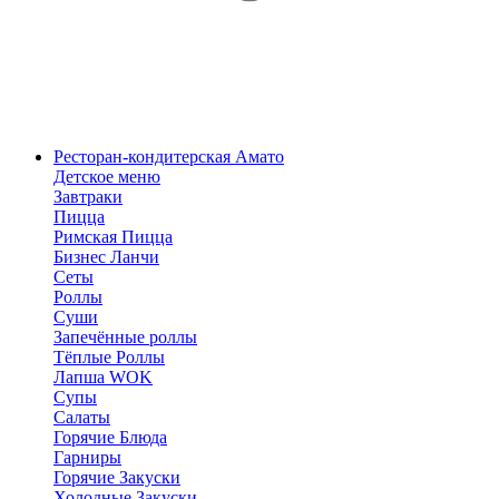
Ресторан-кондитерская Амато
Детское меню
Завтраки
Пицца
Римская Пицца
Бизнес Ланчи
Сеты
Роллы
Суши
Запечённые роллы
Тёплые Роллы
Лапша WOK
Супы
Салаты
Горячие Блюда
Гарниры
Горячие Закуски
Холодные Закуски