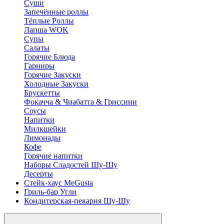
Суши
Запечённые роллы
Тёплые Роллы
Лапша WOK
Супы
Салаты
Горячие Блюда
Гарниры
Горячие Закуски
Холодные Закуски
Брускетты
Фокачча & Чиабатта & Гриссини
Соусы
Напитки
Милкшейки
Лимонады
Кофе
Горячие напитки
Наборы Сладостей Шу-Шу
Десерты
Стейк-хаус MeGusta
Гриль-бар Угли
Кондитерская-пекарня Шу-Шу