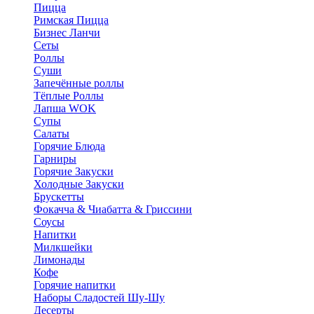
Пицца
Римская Пицца
Бизнес Ланчи
Сеты
Роллы
Суши
Запечённые роллы
Тёплые Роллы
Лапша WOK
Супы
Салаты
Горячие Блюда
Гарниры
Горячие Закуски
Холодные Закуски
Брускетты
Фокачча & Чиабатта & Гриссини
Соусы
Напитки
Милкшейки
Лимонады
Кофе
Горячие напитки
Наборы Сладостей Шу-Шу
Десерты