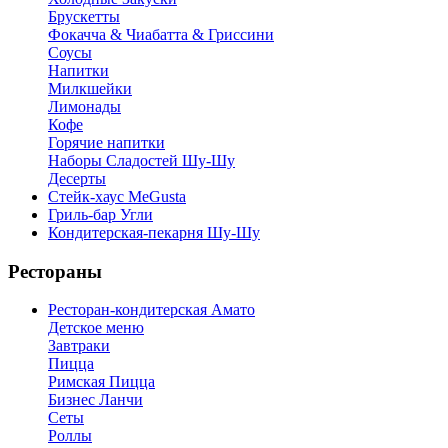
Брускетты
Фокачча & Чиабатта & Гриссини
Соусы
Напитки
Милкшейки
Лимонады
Кофе
Горячие напитки
Наборы Сладостей Шу-Шу
Десерты
Стейк-хаус MeGusta
Гриль-бар Угли
Кондитерская-пекарня Шу-Шу
Рестораны
Ресторан-кондитерская Амато
Детское меню
Завтраки
Пицца
Римская Пицца
Бизнес Ланчи
Сеты
Роллы