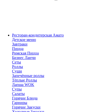
Ресторан-кондитерская Амато
Детское меню
Завтраки
Пицца
Римская Пицца
Бизнес Ланчи
Сеты
Роллы
Суши
Запечённые роллы
Тёплые Роллы
Лапша WOK
Супы
Салаты
Горячие Блюда
Гарниры
Горячие Закуски
Холодные Закуски