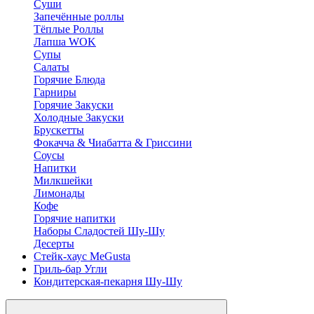
Суши
Запечённые роллы
Тёплые Роллы
Лапша WOK
Супы
Салаты
Горячие Блюда
Гарниры
Горячие Закуски
Холодные Закуски
Брускетты
Фокачча & Чиабатта & Гриссини
Соусы
Напитки
Милкшейки
Лимонады
Кофе
Горячие напитки
Наборы Сладостей Шу-Шу
Десерты
Стейк-хаус MeGusta
Гриль-бар Угли
Кондитерская-пекарня Шу-Шу