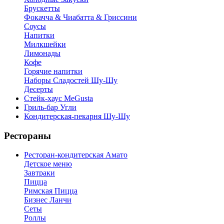
Брускетты
Фокачча & Чиабатта & Гриссини
Соусы
Напитки
Милкшейки
Лимонады
Кофе
Горячие напитки
Наборы Сладостей Шу-Шу
Десерты
Стейк-хаус MeGusta
Гриль-бар Угли
Кондитерская-пекарня Шу-Шу
Рестораны
Ресторан-кондитерская Амато
Детское меню
Завтраки
Пицца
Римская Пицца
Бизнес Ланчи
Сеты
Роллы