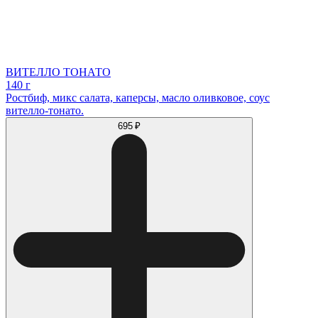
ВИТЕЛЛО ТОНАТО
140 г
Ростбиф, микс салата, каперсы, масло оливковое, соус
вителло-тонато.
695 ₽