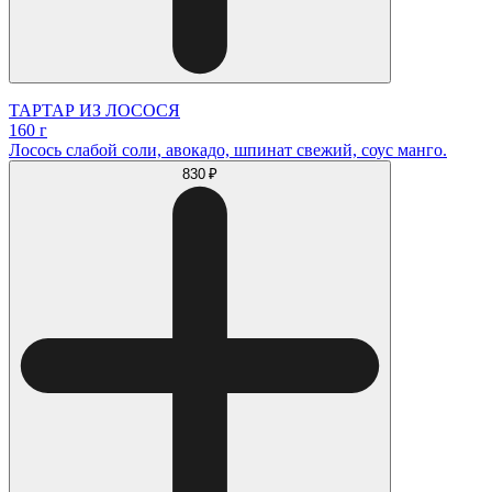
ТАРТАР ИЗ ЛОСОСЯ
160 г
Лосось слабой соли, авокадо, шпинат свежий, соус манго.
830 ₽