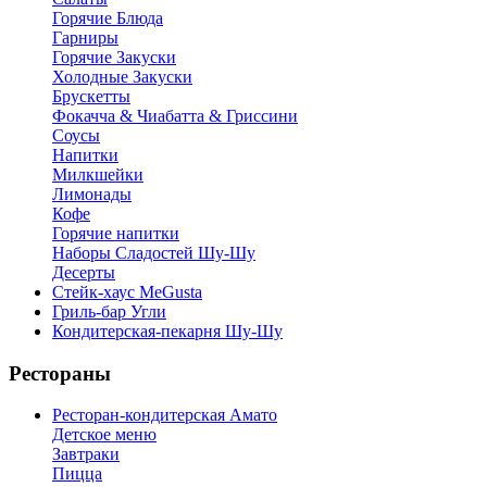
Горячие Блюда
Гарниры
Горячие Закуски
Холодные Закуски
Брускетты
Фокачча & Чиабатта & Гриссини
Соусы
Напитки
Милкшейки
Лимонады
Кофе
Горячие напитки
Наборы Сладостей Шу-Шу
Десерты
Стейк-хаус MeGusta
Гриль-бар Угли
Кондитерская-пекарня Шу-Шу
Рестораны
Ресторан-кондитерская Амато
Детское меню
Завтраки
Пицца