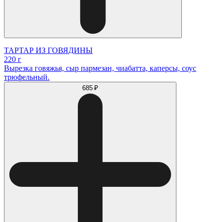
ТАРТАР ИЗ ГОВЯДИНЫ
220 г
Вырезка говяжья, сыр пармезан, чиабатта, каперсы, соус
трюфельный.
685 ₽