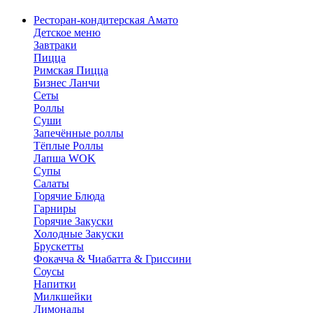
Ресторан-кондитерская Амато
Детское меню
Завтраки
Пицца
Римская Пицца
Бизнес Ланчи
Сеты
Роллы
Суши
Запечённые роллы
Тёплые Роллы
Лапша WOK
Супы
Салаты
Горячие Блюда
Гарниры
Горячие Закуски
Холодные Закуски
Брускетты
Фокачча & Чиабатта & Гриссини
Соусы
Напитки
Милкшейки
Лимонады