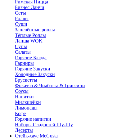
Римская Пицца
Бизнес Ланчи
Сеты
Роллы
Суши
Запечённые роллы
Тёплые Роллы
Лапша WOK
Супы
Салаты
Горячие Блюда
Гарниры
Горячие Закуски
Холодные Закуски
Брускетты
Фокачча & Чиабатта & Гриссини
Соусы
Напитки
Милкшейки
Лимонады
Кофе
Горячие напитки
Наборы Сладостей Шу-Шу
Десерты
Стейк-хаус MeGusta