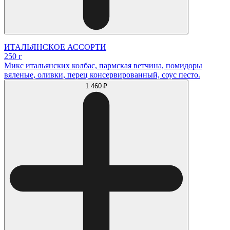
ИТАЛЬЯНСКОЕ АССОРТИ
250 г
Микс итальянских колбас, пармская ветчина, помидоры
вяленые, оливки, перец консервированный, соус песто.
1 460 ₽