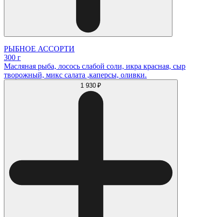
РЫБНОЕ АССОРТИ
300 г
Масляная рыба, лосось слабой соли, икра красная, сыр
творожный, микс салата ,каперсы, оливки.
1 930 ₽