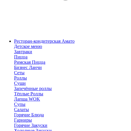
Ресторан-кондитерская Амато
Детское меню
Завтраки
Пицца
Римская Пицца
Бизнес Ланчи
Сеты
Роллы
Суши
Запечённые роллы
Тёплые Роллы
Лапша WOK
Супы
Салаты
Горячие Блюда
Гарниры
Горячие Закуски
Холодные Закуски