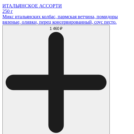
ИТАЛЬЯНСКОЕ АССОРТИ
250 г
Микс итальянских колбас, пармская ветчина, помидоры
вяленые, оливки, перец консервированный, соус песто.
1 460 ₽