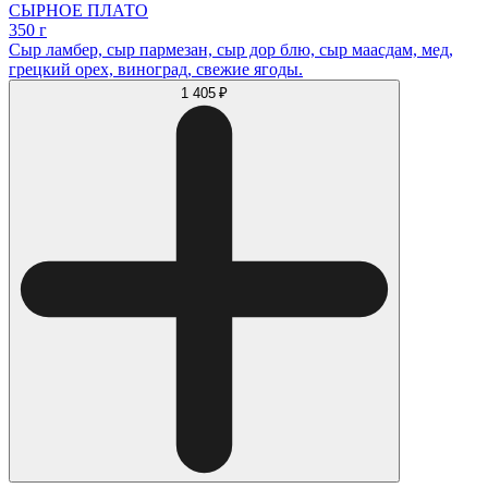
СЫРНОЕ ПЛАТО
350 г
Сыр ламбер, сыр пармезан, сыр дор блю, сыр маасдам, мед,
грецкий орех, виноград, свежие ягоды.
1 405 ₽