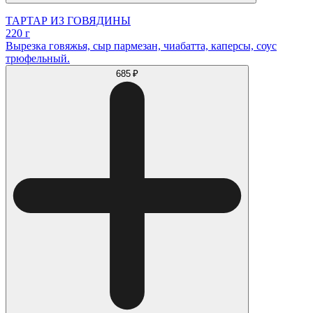
ТАРТАР ИЗ ГОВЯДИНЫ
220 г
Вырезка говяжья, сыр пармезан, чиабатта, каперсы, соус
трюфельный.
685 ₽