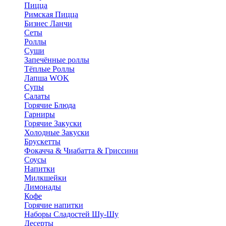
Пицца
Римская Пицца
Бизнес Ланчи
Сеты
Роллы
Суши
Запечённые роллы
Тёплые Роллы
Лапша WOK
Супы
Салаты
Горячие Блюда
Гарниры
Горячие Закуски
Холодные Закуски
Брускетты
Фокачча & Чиабатта & Гриссини
Соусы
Напитки
Милкшейки
Лимонады
Кофе
Горячие напитки
Наборы Сладостей Шу-Шу
Десерты