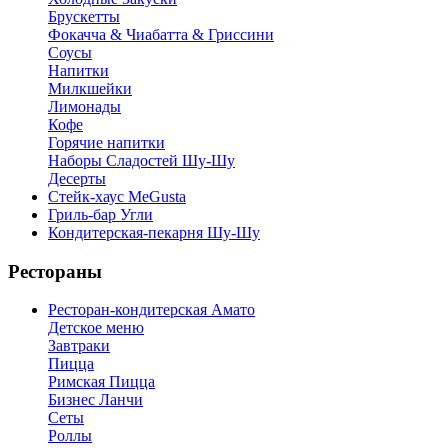
Брускетты
Фокачча & Чиабатта & Гриссини
Соусы
Напитки
Милкшейки
Лимонады
Кофе
Горячие напитки
Наборы Сладостей Шу-Шу
Десерты
Стейк-хаус MeGusta
Гриль-бар Угли
Кондитерская-пекарня Шу-Шу
Рестораны
Ресторан-кондитерская Амато
Детское меню
Завтраки
Пицца
Римская Пицца
Бизнес Ланчи
Сеты
Роллы