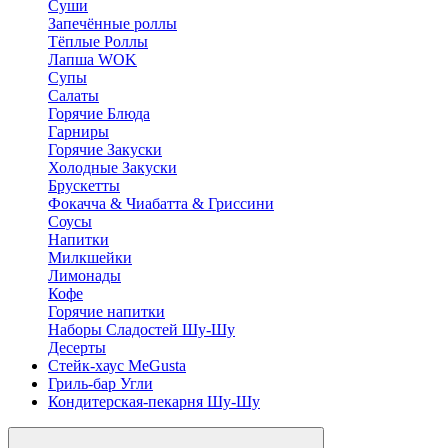
Суши
Запечённые роллы
Тёплые Роллы
Лапша WOK
Супы
Салаты
Горячие Блюда
Гарниры
Горячие Закуски
Холодные Закуски
Брускетты
Фокачча & Чиабатта & Гриссини
Соусы
Напитки
Милкшейки
Лимонады
Кофе
Горячие напитки
Наборы Сладостей Шу-Шу
Десерты
Стейк-хаус MeGusta
Гриль-бар Угли
Кондитерская-пекарня Шу-Шу