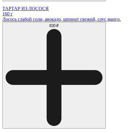
ТАРТАР ИЗ ЛОСОСЯ
160 г
Лосось слабой соли, авокадо, шпинат свежий, соус манго.
830 ₽