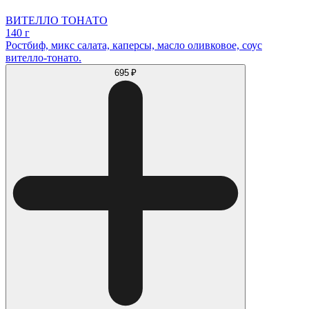
ВИТЕЛЛО ТОНАТО
140 г
Ростбиф, микс салата, каперсы, масло оливковое, соус
вителло-тонато.
695 ₽